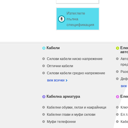
Изтеглете
пълна
спецификация
Кабели
Еле
авт
Силови кабели ниско напрежение
Авто
пре
Оптични кабели
Разе
Силови кабели средно напрежение
Деф
виж всички
виж 
Кабелна арматура
Еле
Кабелни обувки, гилзи и накрайници
Ключ
Кабелни глави и муфи силови
Ел.т
Муфи телефонни
Кабе