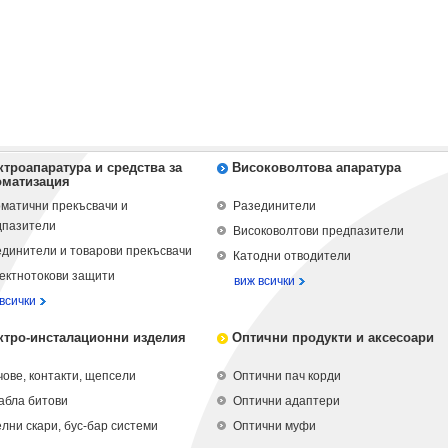
ктроапаратура и средства за
Високоволтова апаратура
оматизация
матични прекъсвачи и
Разединители
дпазители
Високоволтови предпазители
динители и товарови прекъсвачи
Катодни отводители
ектнотокови защити
виж всички
всички
ктро-инсталационни изделия
Оптични продукти и аксесоари
ове, контакти, щепсели
Оптични пач корди
абла битови
Оптични адаптери
лни скари, бус-бар системи
Оптични муфи