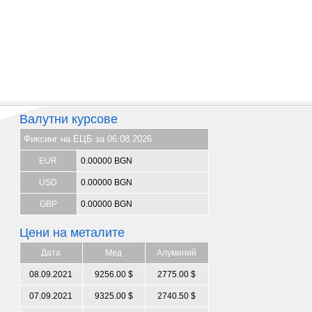
Валутни курсове
Фиксинг на ЕЦБ за 06.08.2026
EUR
0.00000 BGN
USD
0.00000 BGN
GBP
0.00000 BGN
Цени на металите
Дата
Мед
Алуминий
08.09.2021
9256.00 $
2775.00 $
07.09.2021
9325.00 $
2740.50 $