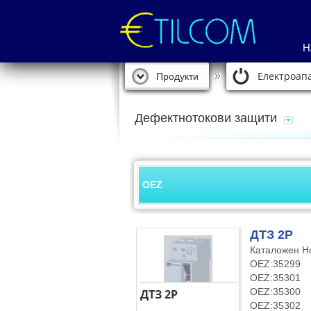
Н
Електроапа
Продукти
Дефектнотокови защити
OEZ
ДТЗ 2P
Каталожен Н
OEZ:35299
OEZ:35301
OEZ:35300
ДТЗ 2P
OEZ:35302