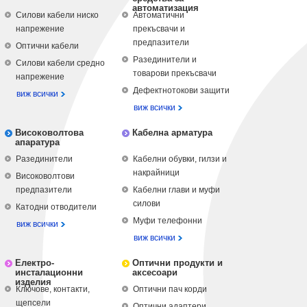
автоматизация
Силови кабели ниско
Автоматични
напрежение
прекъсвачи и
предпазители
Оптични кабели
Разединители и
Силови кабели средно
товарови прекъсвачи
напрежение
Дефектнотокови защити
виж всички
виж всички
Високоволтова
Кабелна арматура
апаратура
Разединители
Кабелни обувки, гилзи и
накрайници
Високоволтови
предпазители
Кабелни глави и муфи
силови
Катодни отводители
Муфи телефонни
виж всички
виж всички
Електро-
Оптични продукти и
инсталационни
аксесоари
изделия
Ключове, контакти,
Оптични пач корди
щепсели
Оптични адаптери