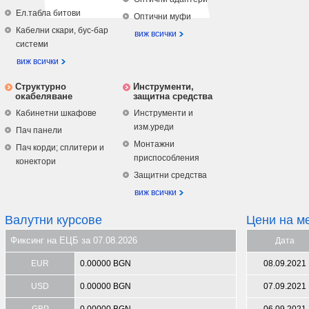
Ел.табла битови
Оптични муфи
Кабелни скари, бус-бар
виж всички
системи
виж всички
Структурно
Инструменти,
окабеляване
защитна средства
Кабинетни шкафове
Инструменти и
изм.уреди
Пач панели
Монтажни
Пач корди; сплитери и
приспособления
конектори
Защитни средства
виж всички
Валутни курсове
Цени на м
Фиксинг на ЕЦБ за 07.08.2026
Дата
EUR
0.00000 BGN
08.09.2021
USD
0.00000 BGN
07.09.2021