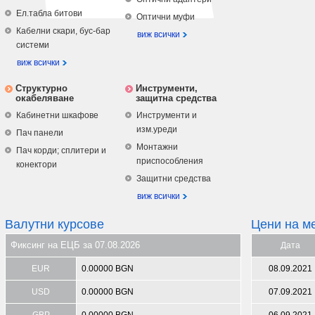
Ел.табла битови
Оптични муфи
Кабелни скари, бус-бар
виж всички
системи
виж всички
Структурно
Инструменти,
окабеляване
защитна средства
Кабинетни шкафове
Инструменти и
изм.уреди
Пач панели
Монтажни
Пач корди; сплитери и
приспособления
конектори
Защитни средства
виж всички
Валутни курсове
Цени на м
Фиксинг на ЕЦБ за 07.08.2026
Дата
EUR
0.00000 BGN
08.09.2021
USD
0.00000 BGN
07.09.2021