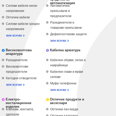
автоматизация
Силови кабели ниско
Автоматични
напрежение
прекъсвачи и
предпазители
Оптични кабели
Разединители и
Силови кабели средно
товарови прекъсвачи
напрежение
Дефектнотокови защити
виж всички
виж всички
Високоволтова
Кабелна арматура
апаратура
Разединители
Кабелни обувки, гилзи и
накрайници
Високоволтови
предпазители
Кабелни глави и муфи
силови
Катодни отводители
Муфи телефонни
виж всички
виж всички
Електро-
Оптични продукти и
инсталационни
аксесоари
изделия
Ключове, контакти,
Оптични пач корди
щепсели
Оптични адаптери