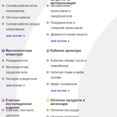
автоматизация
Силови кабели ниско
Автоматични
напрежение
прекъсвачи и
предпазители
Оптични кабели
Разединители и
Силови кабели средно
товарови прекъсвачи
напрежение
Дефектнотокови защити
виж всички
виж всички
Високоволтова
Кабелна арматура
апаратура
Разединители
Кабелни обувки, гилзи и
накрайници
Високоволтови
предпазители
Кабелни глави и муфи
силови
Катодни отводители
Муфи телефонни
виж всички
виж всички
Електро-
Оптични продукти и
инсталационни
аксесоари
изделия
Ключове, контакти,
Оптични пач корди
щепсели
Оптични адаптери