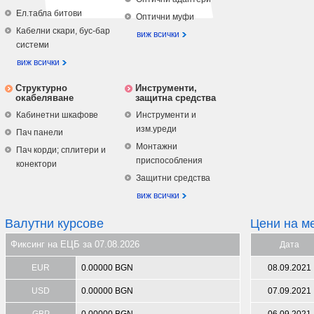
Ел.табла битови
Оптични муфи
Кабелни скари, бус-бар
виж всички
системи
виж всички
Структурно
Инструменти,
окабеляване
защитна средства
Кабинетни шкафове
Инструменти и
изм.уреди
Пач панели
Монтажни
Пач корди; сплитери и
приспособления
конектори
Защитни средства
виж всички
Валутни курсове
Цени на м
Фиксинг на ЕЦБ за 07.08.2026
Дата
EUR
0.00000 BGN
08.09.2021
USD
0.00000 BGN
07.09.2021