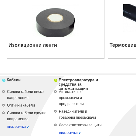
Изолационни ленти
Термосви
Кабели
Електроапаратура и
средства за
автоматизация
Силови кабели ниско
Автоматични
напрежение
прекъсвачи и
предпазители
Оптични кабели
Разединители и
Силови кабели средно
товарови прекъсвачи
напрежение
Дефектнотокови защити
виж всички
виж всички