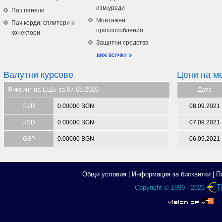
изм.уреди
Пач панели
Монтажни
Пач корди; сплитери и
приспособления
конектори
Защитни средства
виж всички
Валутни курсове
Цени на м
Фиксинг на ЕЦБ за 07.08.2026
Дата
EUR
0.00000 BGN
08.09.2021
USD
0.00000 BGN
07.09.2021
GBP
0.00000 BGN
06.09.2021
Общи условия
|
Информация за бисквитки
|
П
Copyright © 1999 - 2026