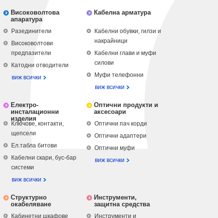
Високоволтова
Кабелна арматура
апаратура
Разединители
Кабелни обувки, гилзи и
накрайници
Високоволтови
предпазители
Кабелни глави и муфи
силови
Катодни отводители
Муфи телефонни
виж всички
виж всички
Електро-
Оптични продукти и
инсталационни
аксесоари
изделия
Ключове, контакти,
Оптични пач корди
щепсели
Оптични адаптери
Ел.табла битови
Оптични муфи
Кабелни скари, бус-бар
виж всички
системи
виж всички
Структурно
Инструменти,
окабеляване
защитна средства
Кабинетни шкафове
Инструменти и