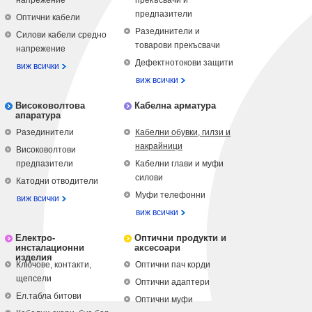
напрежение
прекъсвачи и
предпазители
Оптични кабели
Разединители и
Силови кабели средно
товарови прекъсвачи
напрежение
Дефектнотокови защити
виж всички
виж всички
Високоволтова
Кабелна арматура
апаратура
Разединители
Кабелни обувки, гилзи и
накрайници
Високоволтови
предпазители
Кабелни глави и муфи
силови
Катодни отводители
Муфи телефонни
виж всички
виж всички
Електро-
Оптични продукти и
инсталационни
аксесоари
изделия
Ключове, контакти,
Оптични пач корди
щепсели
Оптични адаптери
Ел.табла битови
Оптични муфи