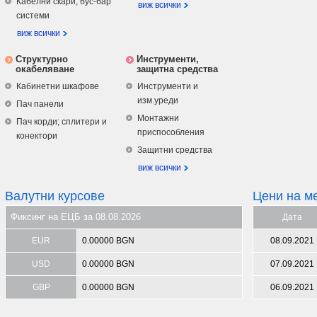
Кабелни скари, бус-бар
виж всички
системи
виж всички
Структурно
Инструменти,
окабеляване
защитна средства
Кабинетни шкафове
Инструменти и
изм.уреди
Пач панели
Монтажни
Пач корди; сплитери и
приспособления
конектори
Защитни средства
виж всички
Валутни курсове
Цени на м
Фиксинг на ЕЦБ за 08.08.2026
Дата
EUR
0.00000 BGN
08.09.2021
USD
0.00000 BGN
07.09.2021
GBP
0.00000 BGN
06.09.2021