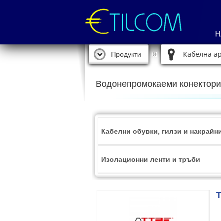
Н
Кабелна а
Продукти
Водонепромокаеми конектори
Кабелни обувки, гилзи и накрайн
Изолационни ленти и тръби