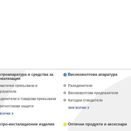
ктроапаратура и средства за
Високоволтова апаратура
оматизация
матични прекъсвачи и
Разединители
дпазители
Високоволтови предпазители
динители и товарови прекъсвачи
Катодни отводители
ектнотокови защити
виж всички
всички
ктро-инсталационни изделия
Оптични продукти и аксесоари