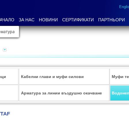
Engli
АЧАЛО
ЗА НАС
НОВИНИ
СЕРТИФИКАТИ
ПАРТНЬОРИ
рматура
ици
Кабелни глави и муфи силови
Муфи т
Арматура за линии въздушно окачване
Водонеп
TTAF