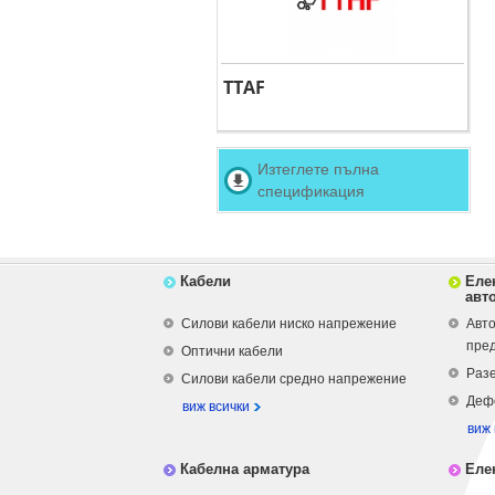
TTAF
Изтеглете пълна
спецификация
Кабели
Еле
авт
Силови кабели ниско напрежение
Авто
пре
Оптични кабели
Разе
Силови кабели средно напрежение
Деф
виж всички
виж 
Кабелна арматура
Еле