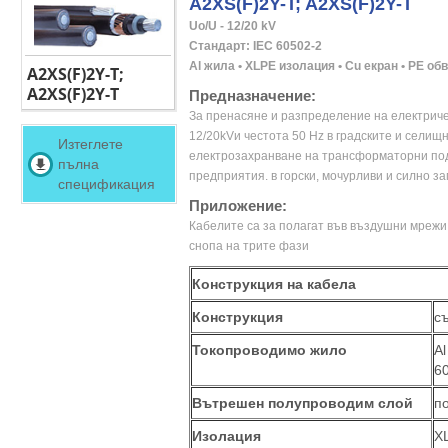
A2XS(F)2Y-T; A2XS(F)2Y-T
Uo/U - 12/20 kV

Стандарт: IEC 60502-2

Al жила • XLPE изолация • Cu екран • PЕ об
A2XS(F)2Y-T;
A2XS(F)2Y-T
Предназначение:
За пренасяне и разпределение на електриче
12/20kVи честота 50 Hz в градските и селищ
Изтеглете
електрозахранване на трансформаторни по
пълна
предприятия. в горски, мочурливи и силно 
спецификация
Приложение:
Кабелите са за полагат във въздушни мрежи 
снопа на трите фази
Конструкция на кабела
Конструкция
с
Токопроводимо жило
A
6
Вътрешен полупроводим слой
п
Изолация
X