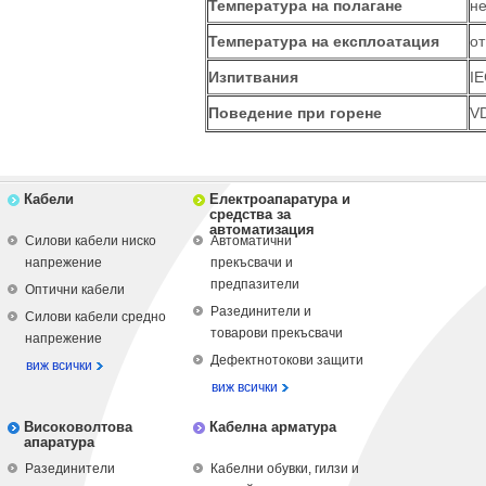
Температура на полагане
не
Температура на експлоатация
от
Изпитвания
IE
Поведение при горене
VD
Кабели
Електроапаратура и
средства за
автоматизация
Силови кабели ниско
Автоматични
напрежение
прекъсвачи и
предпазители
Оптични кабели
Разединители и
Силови кабели средно
товарови прекъсвачи
напрежение
Дефектнотокови защити
виж всички
виж всички
Високоволтова
Кабелна арматура
апаратура
Разединители
Кабелни обувки, гилзи и