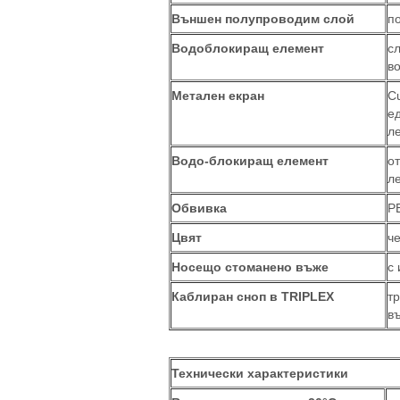
Външен полупроводим слой
п
Водоблокиращ елемент
с
в
Метален екран
C
е
л
Водо-блокиращ елемент
о
л
Обвивка
P
Цвят
ч
Носещо стоманено въже
с
Каблиран сноп в TRIPLEX
т
в
Технически характеристики