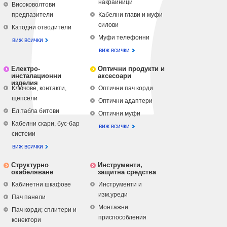
накрайници
Високоволтови
предпазители
Кабелни глави и муфи
силови
Катодни отводители
Муфи телефонни
виж всички
виж всички
Електро-
Оптични продукти и
инсталационни
аксесоари
изделия
Ключове, контакти,
Оптични пач корди
щепсели
Оптични адаптери
Ел.табла битови
Оптични муфи
Кабелни скари, бус-бар
виж всички
системи
виж всички
Структурно
Инструменти,
окабеляване
защитна средства
Кабинетни шкафове
Инструменти и
изм.уреди
Пач панели
Монтажни
Пач корди; сплитери и
приспособления
конектори