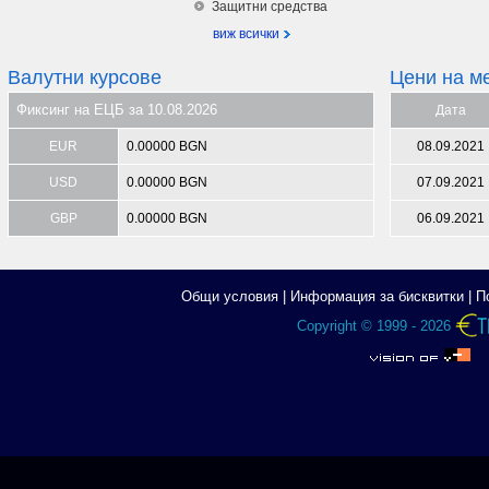
Защитни средства
виж всички
Валутни курсове
Цени на м
Фиксинг на ЕЦБ за 10.08.2026
Дата
EUR
0.00000 BGN
08.09.2021
USD
0.00000 BGN
07.09.2021
GBP
0.00000 BGN
06.09.2021
Общи условия
|
Информация за бисквитки
|
П
Copyright © 1999 - 2026