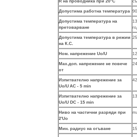
R на проводника при 20°C
съ
Допустима работна температура
9
Допустима температура на
13
претоварване
г
Допустима температура в режим
25
на К.С.
Ном. напрежение Uo/U
12
Maх.доп. напрежение не повече
24
от
Изпитвателно напрежение за
42
Uo/U AC - 5 min
Изпитвателно напрежение за
13
Uo/U DC - 15 min
Ниво на частични разряди при
ma
2'Uo
Мин. радиус на огъване
15