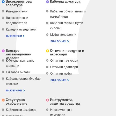
Високоволтова
Кабелна арматура
апаратура
Разединители
Кабелни обувки, гилзи и
накрайници
Високоволтови
предпазители
Кабелни глави и муфи
силови
Катодни отводители
Муфи телефонни
виж всички
виж всички
Електро-
Оптични продукти и
инсталационни
аксесоари
изделия
Ключове, контакти,
Оптични пач корди
щепсели
Оптични адаптери
Ел.табла битови
Оптични муфи
Кабелни скари, бус-бар
виж всички
системи
виж всички
Структурно
Инструменти,
окабеляване
защитна средства
Кабинетни шкафове
Инструменти и
изм.уреди