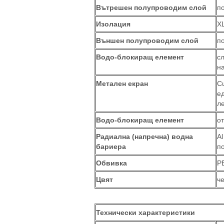
Вътрешен полупроводим слой
п
Изолация
X
Външен полупроводим слой
п
Водо-блокиращ елемент
с
н
Метален екран
C
е
ле
Водо-блокиращ елемент
о
Радиална (напречна) водна
A
бариера
п
Обвивка
P
Цвят
ч
Технически характеристики