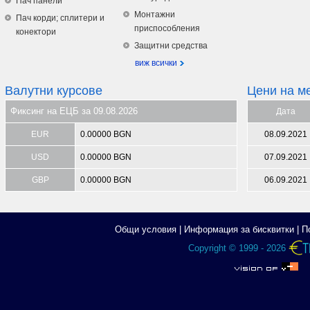
Пач панели
Монтажни
Пач корди; сплитери и
приспособления
конектори
Защитни средства
виж всички
Валутни курсове
Цени на м
Фиксинг на ЕЦБ за 09.08.2026
Дата
EUR
0.00000 BGN
08.09.2021
USD
0.00000 BGN
07.09.2021
GBP
0.00000 BGN
06.09.2021
Общи условия
|
Информация за бисквитки
|
П
Copyright © 1999 - 2026