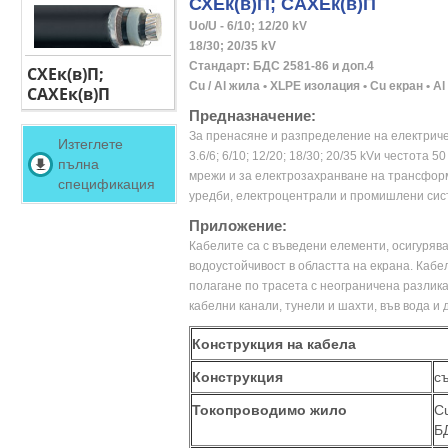
СХЕк(в)П; САХЕк(в)П
Uo/U - 6/10; 12/20 kV

18/30; 20/35 kV 

Стандарт: БДС 2581-86 и доп.4

СХЕк(в)П;
Cu / Al жила • XLPE изолация • Cu екран • А
САХЕк(в)П
Предназначение:
За пренасяне и разпределение на електриче
Изтеглете
3.6/6; 6/10; 12/20; 18/30; 20/35 kVи честота 
пълна
мрежи и за електрозахранване на трансфор
спецификация
уредби, електроцентрали и промишлени сис
Приложение:
Кабелите са с въведени елементи, осигуря
водоустойчивост в областта на екрана. Кабе
полагане по трасета с неограничена разлика
кабелни канали, тунели и шахти, във вода и 
Конструкция на кабела
Конструкция
с
Токопроводимо жило
С
Б