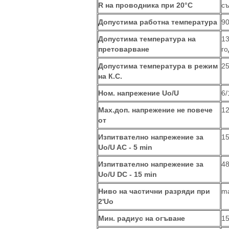
R на проводника при 20°C
съ
Допустима работна температура
9
Допустима температура на
13
претоварване
г
Допустима температура в режим
25
на К.С.
Ном. напрежение Uo/U
6/
Maх.доп. напрежение не повече
12
от
Изпитвателно напрежение за
15
Uo/U AC - 5 min
Изпитвателно напрежение за
48
Uo/U DC - 15 min
Ниво на частични разряди при
ma
2'Uo
Мин. радиус на огъване
15