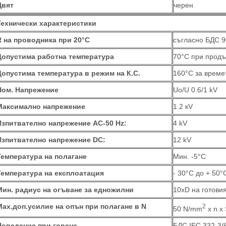
Цвят
черен
Технически характеристики
R на проводника при 20°C
съгласно БДС 9
Допустима работна температура
70°C при прод
Допустима температура в режим на К.С.
160°C за времет
Ном. Напрежение
Uo/U 0.6/1 kV
Максимално напрежение
1.2 кV
Изпитвателно напрежение
АС-50 Hz
:
4 kV
Изпитвателно напрежение
DC
:
12 kV
Температура на полагане
Мин. -5°С
Температура на експлоатация
- 30°C до + 50°
Мин. радиус на огъване за едножилни
10xD на готови
Мах.доп.усилие на опън при полагане в N
2
50 N/mm
x n x
Поведение при горене
БДС IEC 332-3/