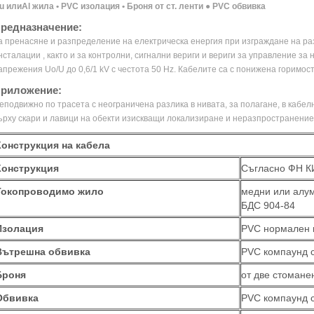
u илиAl жила • PVC изолация • Броня от ст. ленти ● PVC обвивка
редназначение:
а пренасяне и разпределение на електрическа енергия при изграждане на р
нсталации , както и за контролни, сигнални вериги и вериги за управление з
апрежения Uo/U до 0,6/1 kV с честота 50 Hz. Кабелите са с понижена горимо
риложение:
еподвижно по трасета с неограничена разлика в нивата, за полагане, в кабел
ърху скари и лавици на обекти изискващи локализиране и неразпространение
Конструкция на кабела
Конструкция
Съгласно ФН К
Токопроводимо жило
медни или алум
БДС 904-84
Изолация
PVC нормален 
Вътрешна обвивка
PVC компаунд 
Броня
от две стомане
Обвивка
PVC компаунд 