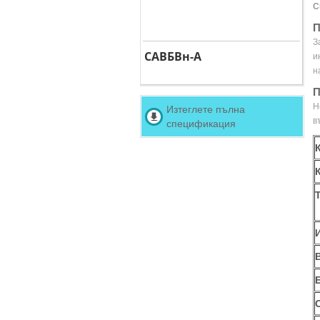
C
П
З
САВБВн-А
и
н
П
Н
Изтеглете пълна
в
спецификация