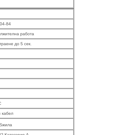
04-84
ължителна работа
раене до 5 сек.
C
я кабел
 Sжила
82 Категория А