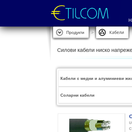
Н
Кабели
Продукти
Силови кабели ниско напреж
Кабели с медни и алуминиеви жи
Соларни кабели
U
С