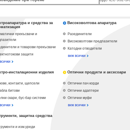
ктроапаратура и средства за
Високоволтова апаратура
оматизация
матични прекъсвачи и
Разединители
дпазители
Високоволтови предпазители
динители и товарови прекъсвачи
Катодни отводители
ектнотокови защити
виж всички
всички
ктро-инсталационни изделия
Оптични продукти и аксесоари
ове, контакти, щепсели
Оптични пач корди
абла битови
Оптични адаптери
лни скари, бус-бар системи
Оптични муфи
всички
виж всички
трументи, защитна средства
рументи и изм.уреди