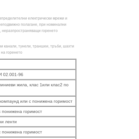
азпределителни електрически мрежи и
а неподвижно полагане, при номинални
ст, неразпространяващи горенето
ни канали, тунели, траншеи, тръби, шахти
 на горенето
И 02.001-96
иниеви жила, клас 1или клас2 по
компаунд или с понижена горимост
с понижена горимост
ни ленти
с понижена горимост