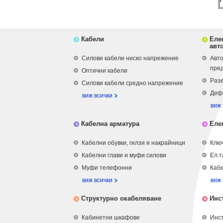
Кабели
Еле
авт
Силови кабели ниско напрежение
Авто
пре
Оптични кабели
Разе
Силови кабели средно напрежение
Деф
виж всички
виж 
Кабелна арматура
Еле
Кабелни обувки, гилзи и накрайници
Ключ
Кабелни глави и муфи силови
Ел.т
Муфи телефонни
Кабе
виж всички
виж 
Структурно окабеляване
Инс
Кабинетни шкафове
Инст