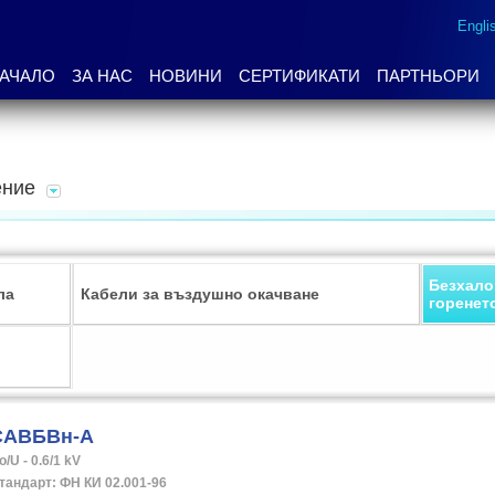
Engli
АЧАЛО
ЗА НАС
НОВИНИ
СЕРТИФИКАТИ
ПАРТНЬОРИ
ение
Безхало
ла
Кабели за въздушно окачване
горенет
САВБВн-А
o/U - 0.6/1 kV 

тандарт: ФН КИ 02.001-96
