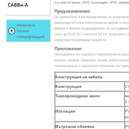
Cu или Al жила • PVC изолация • PVC обвив
САВВн-А
Предназначение:
За пренасяне и разпределение на електриче
разпределителни електрически мрежи и инста
Изтеглете
вериги и вериги за управление за неподвиж
пълна
Uo/U до 0,6/1 kV с честота 50 Hz. Кабелите с
спецификация
неразпространяващи горенето
Приложение:
Неподвижно по трасета с неограничена разли
канали, тунели, траншеи, тръби, шахти върх
локализиране и неразпространение на горе
Конструкция на кабела
Конструкция
С
Токопроводимо жило
м
1
Изолация
P
п
Вътрешна обвивка
P