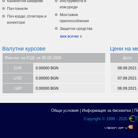
Кабинетни шкафове
Инструменти и
изм.уреди
Пач панели
Монтажни
Пач корди; сплитери и
приспособления
конектори
Защитни средства
виж всички
Валутни курсове
Цени на м
Фиксинг на ЕЦБ за 09.08.2026
Дата
EUR
0.00000 BGN
08.09.2021
USD
0.00000 BGN
07.09.2021
GBP
0.00000 BGN
06.09.2021
Общи условия
|
Информация за бисквитки
|
П
Copyright © 1999 - 2026