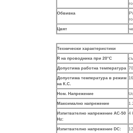
г
Обвивка
P
г
Цвят
ч
Технически характеристики
R на проводника при 20°C
съ
Допустима работна температура
7
Допустима температура в режим
16
на К.С.
Ном. Напрежение
Uo
Максимално напрежение
1.
Изпитвателно напрежение
АС-50
4 
Hz
:
Изпитвателно напрежение
DC
:
12