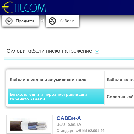
Кабели
Продукти
Силови кабели ниско напрежение
Кабели с медни и алуминиеви жила
Кабели за в
Безхалогенни и неразпостраняващи
Соларни ка
горенето кабели
САВВн-А
Uo/U - 0.6/1 kV 

Стандарт: ФН КИ 02.001-96
