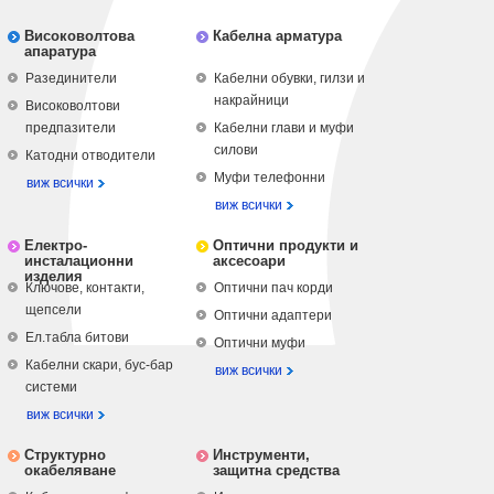
Високоволтова
Кабелна арматура
апаратура
Разединители
Кабелни обувки, гилзи и
накрайници
Високоволтови
предпазители
Кабелни глави и муфи
силови
Катодни отводители
Муфи телефонни
виж всички
виж всички
Електро-
Оптични продукти и
инсталационни
аксесоари
изделия
Ключове, контакти,
Оптични пач корди
щепсели
Оптични адаптери
Ел.табла битови
Оптични муфи
Кабелни скари, бус-бар
виж всички
системи
виж всички
Структурно
Инструменти,
окабеляване
защитна средства