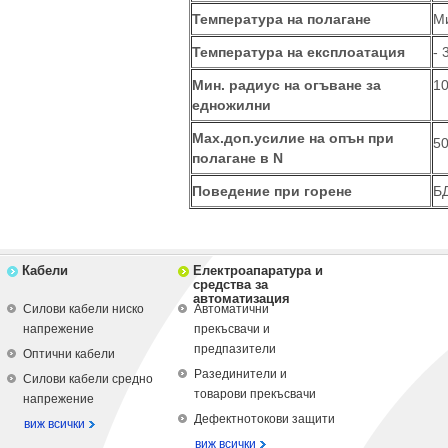
Температура на полагане
Ми
Температура на експлоатация
- 
Мин. радиус на огъване за
10
едножилни
Мах.доп.усилие на опън при
5
полагане в N
Поведение при горене
БД
Кабели
Електроапаратура и
средства за
автоматизация
Силови кабели ниско
Автоматични
напрежение
прекъсвачи и
предпазители
Оптични кабели
Разединители и
Силови кабели средно
товарови прекъсвачи
напрежение
Дефектнотокови защити
виж всички
виж всички