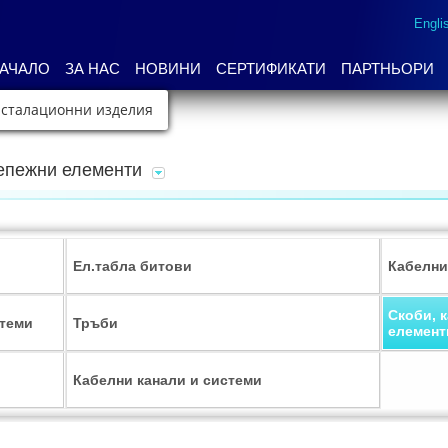
Engli
АЧАЛО
ЗА НАС
НОВИНИ
СЕРТИФИКАТИ
ПАРТНЬОРИ
нсталационни изделия
репежни елементи
Ел.табла битови
Кабелни
Скоби, 
стеми
Тръби
елемент
Кабелни канали и системи