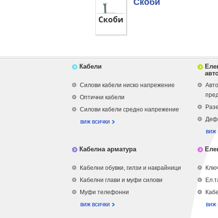
Скоби
Скоби
Кабели
Еле
авт
Силови кабели ниско напрежение
Авто
пре
Оптични кабели
Разе
Силови кабели средно напрежение
Деф
виж всички
виж 
Кабелна арматура
Еле
Кабелни обувки, гилзи и накрайници
Ключ
Кабелни глави и муфи силови
Ел.т
Муфи телефонни
Кабе
виж всички
виж 