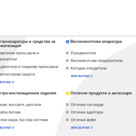
ктроапаратура и средства за
Високоволтова апаратура
оматизация
матични прекъсвачи и
Разединители
дпазители
Високоволтови предпазители
динители и товарови прекъсвачи
Катодни отводители
ектнотокови защити
виж всички
всички
ктро-инсталационни изделия
Оптични продукти и аксесоари
ове, контакти, щепсели
Оптични пач корди
абла битови
Оптични адаптери
лни скари, бус-бар системи
Оптични муфи
всички
виж всички