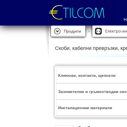
Н
Електро-и
Продукти
Скоби, кабелни превръзки, к
Ключове, контакти, щепсели
Заземителни и гръмоотводни си
Инсталационни материали