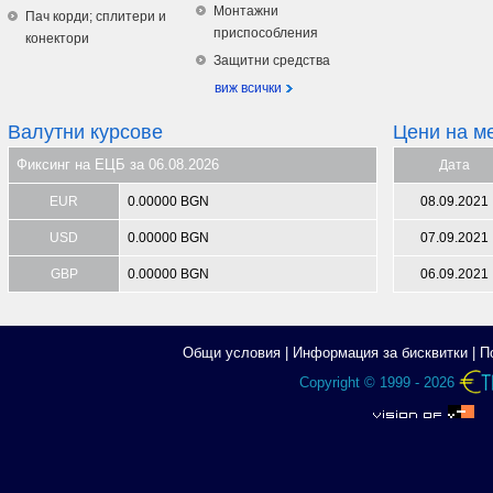
Монтажни
Пач корди; сплитери и
приспособления
конектори
Защитни средства
виж всички
Валутни курсове
Цени на м
Фиксинг на ЕЦБ за 06.08.2026
Дата
EUR
0.00000 BGN
08.09.2021
USD
0.00000 BGN
07.09.2021
GBP
0.00000 BGN
06.09.2021
Общи условия
|
Информация за бисквитки
|
П
Copyright © 1999 - 2026