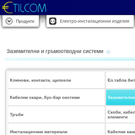
Електро-инсталационни изделия
Продукти
Заземителни и гръмоотводни системи
Ключове, контакти, щепсели
Ел.табла би
Кабелни скари, бус-бар системи
Заземителни
Скоби, кабе
Тръби
елементи
Инсталационни материали
Кабелни кан