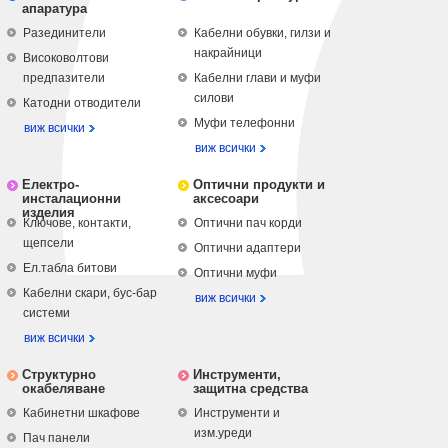
апаратура
Разединители
Кабелни обувки, гилзи и
накрайници
Високоволтови
предпазители
Кабелни глави и муфи
силови
Катодни отводители
Муфи телефонни
виж всички
виж всички
Електро-
Оптични продукти и
инсталационни
аксесоари
изделия
Ключове, контакти,
Оптични пач корди
щепсели
Оптични адаптери
Ел.табла битови
Оптични муфи
Кабелни скари, бус-бар
виж всички
системи
виж всички
Структурно
Инструменти,
окабеляване
защитна средства
Кабинетни шкафове
Инструменти и
изм.уреди
Пач панели