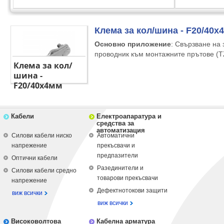
Клема за кол/шина - F20/40х
Основно приложение
: Свързване на
проводник към монтажните прътове (T
Клема за кол/
шина -
F20/40х4мм
Кабели
Електроапаратура и
средства за
автоматизация
Силови кабели ниско
Автоматични
напрежение
прекъсвачи и
предпазители
Оптични кабели
Разединители и
Силови кабели средно
товарови прекъсвачи
напрежение
Дефектнотокови защити
виж всички
виж всички
Високоволтова
Кабелна арматура