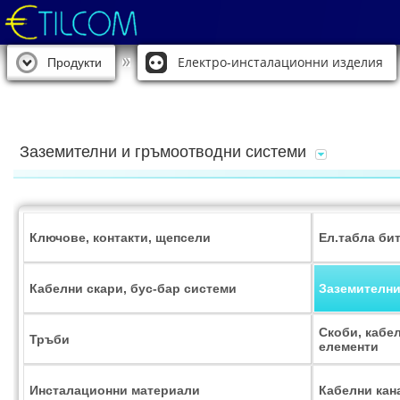
Електро-инсталационни изделия
Продукти
Заземителни и гръмоотводни системи
Ключове, контакти, щепсели
Ел.табла би
Кабелни скари, бус-бар системи
Заземителни
Скоби, кабе
Тръби
елементи
Инсталационни материали
Кабелни кан