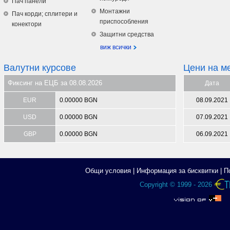
Пач панели
Монтажни
Пач корди; сплитери и
приспособления
конектори
Защитни средства
виж всички
Валутни курсове
Цени на м
Фиксинг на ЕЦБ за 08.08.2026
Дата
EUR
0.00000 BGN
08.09.2021
USD
0.00000 BGN
07.09.2021
GBP
0.00000 BGN
06.09.2021
Общи условия
|
Информация за бисквитки
|
П
Copyright © 1999 - 2026