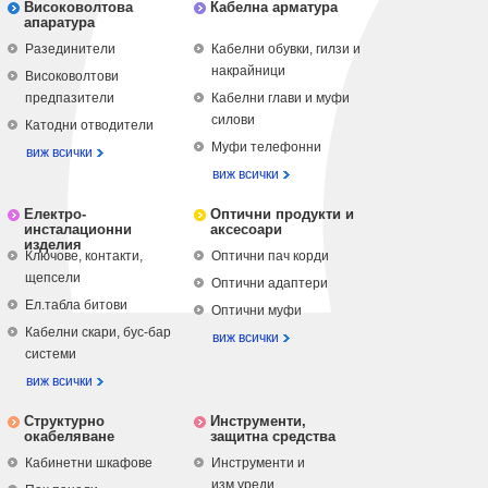
Високоволтова
Кабелна арматура
апаратура
Разединители
Кабелни обувки, гилзи и
накрайници
Високоволтови
предпазители
Кабелни глави и муфи
силови
Катодни отводители
Муфи телефонни
виж всички
виж всички
Електро-
Оптични продукти и
инсталационни
аксесоари
изделия
Ключове, контакти,
Оптични пач корди
щепсели
Оптични адаптери
Ел.табла битови
Оптични муфи
Кабелни скари, бус-бар
виж всички
системи
виж всички
Структурно
Инструменти,
окабеляване
защитна средства
Кабинетни шкафове
Инструменти и
изм.уреди