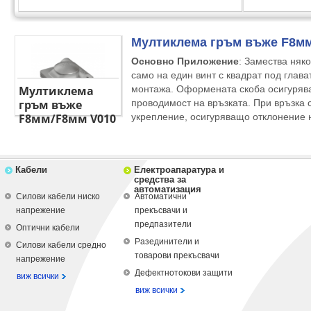
Мултиклема гръм въже F8мм
Основно Приложение
: Замества няк
само на един винт с квадрат под глава
Мултиклема
монтажа. Оформената скоба осигурява
гръм въже
проводимост на връзката. При връзка 
F8мм/F8мм V010
укрепление, осигуряващо отклонение н
Кабели
Електроапаратура и
средства за
автоматизация
Силови кабели ниско
Автоматични
напрежение
прекъсвачи и
предпазители
Оптични кабели
Разединители и
Силови кабели средно
товарови прекъсвачи
напрежение
Дефектнотокови защити
виж всички
виж всички