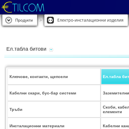
Електро-инсталационни изделия
Продукти
Ел.табла битови
Ключове, контакти, щепсели
Ел.табла би
Кабелни скари, бус-бар системи
Заземителни
Скоби, кабе
Тръби
елементи
Инсталационни материали
Кабелни кан