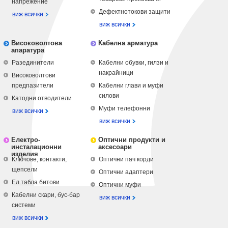
напрежение
Дефектнотокови защити
виж всички
виж всички
Високоволтова
Кабелна арматура
апаратура
Разединители
Кабелни обувки, гилзи и
накрайници
Високоволтови
предпазители
Кабелни глави и муфи
силови
Катодни отводители
Муфи телефонни
виж всички
виж всички
Електро-
Оптични продукти и
инсталационни
аксесоари
изделия
Ключове, контакти,
Оптични пач корди
щепсели
Оптични адаптери
Ел.табла битови
Оптични муфи
Кабелни скари, бус-бар
виж всички
системи
виж всички