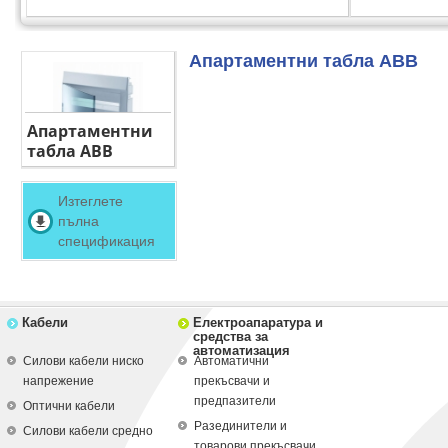
Апартаментни табла ABB
Апартаментни
табла ABB
Изтеглете
пълна
спецификация
Кабели
Електроапаратура и
средства за
автоматизация
Силови кабели ниско
Автоматични
напрежение
прекъсвачи и
предпазители
Оптични кабели
Разединители и
Силови кабели средно
товарови прекъсвачи