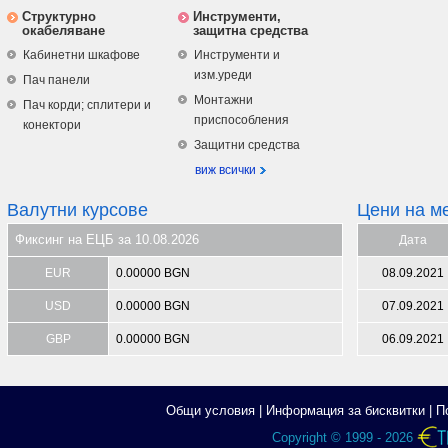
Структурно
Инструменти,
окабеляване
защитна средства
Кабинетни шкафове
Инструменти и
изм.уреди
Пач панели
Монтажни
Пач корди; сплитери и
приспособления
конектори
Защитни средства
виж всички
Валутни курсове
Цени на м
Фиксинг на ЕЦБ за 10.08.2026
Дата
EUR
0.00000 BGN
08.09.2021
USD
0.00000 BGN
07.09.2021
GBP
0.00000 BGN
06.09.2021
Общи условия
|
Информация за бисквитки
|
П
Copyright © 1999 - 2026