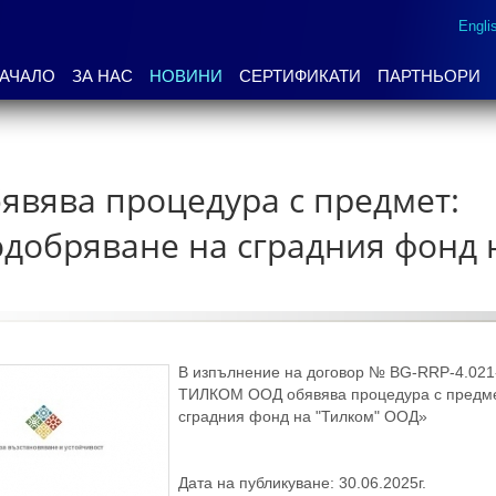
Engli
АЧАЛО
ЗА НАС
НОВИНИ
СЕРТИФИКАТИ
ПАРТНЬОРИ
вява процедура с предмет:
добряване на сградния фонд 
В изпълнение на договор № BG-RRP-4.021
ТИЛКОМ ООД обявява процедура с предме
сградния фонд на "Тилком" ООД»
Дата на публикуване: 30.06.2025г.