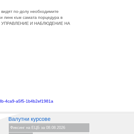
а видят по-долу необходимите
 и линк към самата порцедура в
А УПРАВЛЕНИЕ И НАБЛЮДЕНИЕ
НА
e3b-4ca9-a5f5-1b4b2ef1981a
Валутни курсове
Фиксинг на ЕЦБ за 08.08.2026