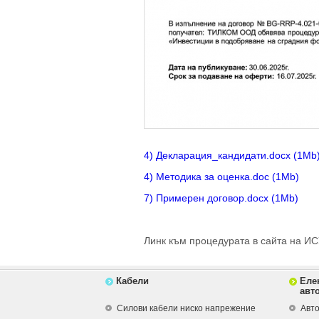
4) Декларация_кандидати.docx (1Mb
4) Методика за оценка.doc (1Mb)
7) Примерен договор.docx (1Mb)
Линк към процедурата в сайта на И
Кабели
Еле
авт
Силови кабели ниско напрежение
Авто