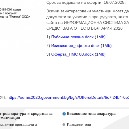
Срок за подаване на оферти: 16.07.2025г.
Всички заинтересовани участници могат д
документи за участие в процедурата, както
сайта на
ИНФОРМАЦИОННА СИСТЕМА
З
СРЕДСТВАТА ОТ ЕС В БЪЛГАРИЯ 2020
1) Публична покана.docx (1Mb)
2) Изисквания_оферти.docx (1Mb)
3) Оферта_ПМС 80.docx (1Mb)
)
СУН:
https://eumis2020.government.bg/bg/s/Offers/Details/6c7f24b4-6
ктроапаратура и средства за
Високоволтова апаратура
оматизация
матични прекъсвачи и
Разединители