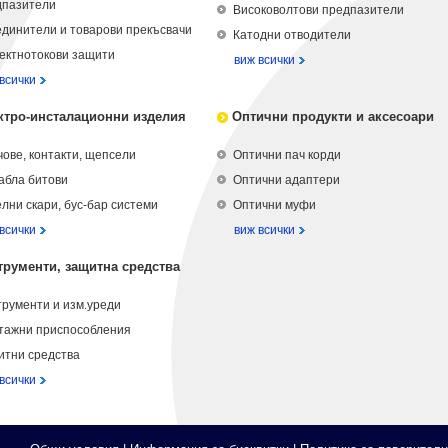
дпазители
Високоволтови предпазители
динители и товарови прекъсвачи
Катодни отводители
ектнотокови защити
виж всички
всички
ктро-инсталационни изделия
Оптични продукти и аксесоари
ове, контакти, щепсели
Оптични пач корди
абла битови
Оптични адаптери
лни скари, бус-бар системи
Оптични муфи
всички
виж всички
трументи, защитна средства
рументи и изм.уреди
тажни приспособления
итни средства
всички