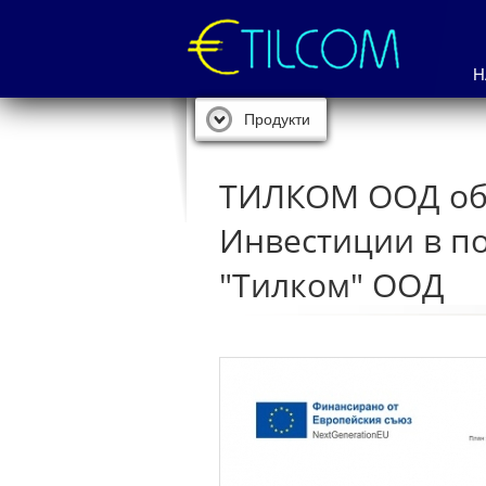
Н
Продукти
ТИЛКОМ ООД обя
Инвестиции в по
"Тилком" ООД