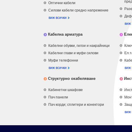
пре
Оптични кабели
Разе
Силови кабели средно напрежение
Деф
виж всички
виж 
Кабелна арматура
Еле
Кабелни обувки, гилзи и накрайници
Ключ
Кабелни глави и муфи силови
Ел.т
Муфи телефонни
Кабе
виж всички
виж 
Структурно окабеляване
Инс
Кабинетни шкафове
Инст
Пач панели
Мон
Пач корди; сплитери и конектори
Защ
виж 