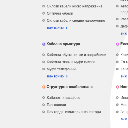
Силови кабели ниско напрежение
Авто
пре
Оптични кабели
Разе
Силови кабели средно напрежение
Деф
виж всички
виж 
Кабелна арматура
Еле
Кабелни обувки, гилзи и накрайници
Ключ
Кабелни глави и муфи силови
Ел.т
Муфи телефонни
Кабе
виж всички
виж 
Структурно окабеляване
Инс
Кабинетни шкафове
Инст
Пач панели
Мон
Пач корди; сплитери и конектори
Защ
виж 