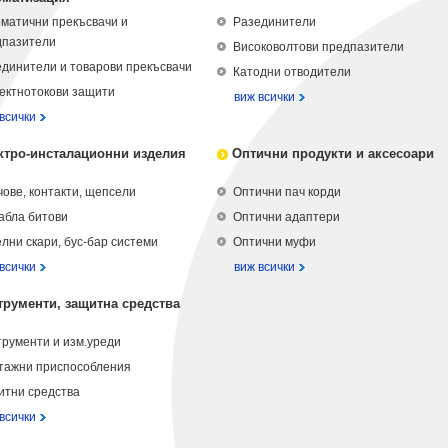
матични прекъсвачи и
Разединители
дпазители
Високоволтови предпазители
динители и товарови прекъсвачи
Катодни отводители
ектнотокови защити
виж всички
всички
ктро-инсталационни изделия
Оптични продукти и аксесоари
ове, контакти, щепсели
Оптични пач корди
абла битови
Оптични адаптери
лни скари, бус-бар системи
Оптични муфи
всички
виж всички
трументи, защитна средства
рументи и изм.уреди
тажни приспособления
итни средства
всички