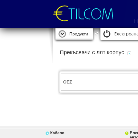
Н
Електроапа
Продукти
Прекъсвачи с лят корпус
OEZ
Кабели
Еле
авт