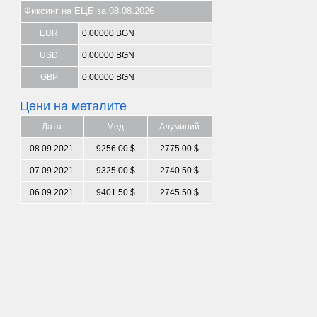
Фиксинг на ЕЦБ за 08.08.2026
EUR
0.00000 BGN
USD
0.00000 BGN
GBP
0.00000 BGN
Цени на металите
Дата
Мед
Алуминий
08.09.2021
9256.00 $
2775.00 $
07.09.2021
9325.00 $
2740.50 $
06.09.2021
9401.50 $
2745.50 $