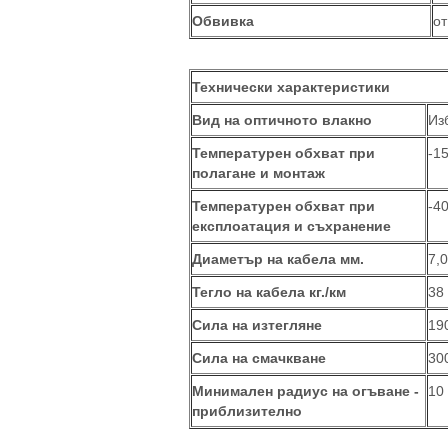
Обвивка
о
Технически характеристики
Вид на оптичното влакно
Из
Температурен обхват при
-1
полагане и монтаж
Температурен обхват при
-4
експлоатация и съхранение
Диаметър на кабела мм.
7,0
Тегло на кабела кг./км
38
Сила на изтегляне
19
Сила на смачкване
30
Минимален радиус на огъване -
10
приблизително