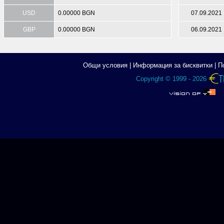
USD
0.00000 BGN
07.09.2021
GBP
0.00000 BGN
06.09.2021
Общи условия
|
Информация за бисквитки
|
П
Copyright © 1999 - 2026