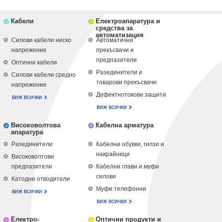
Кабели
Електроапаратура и
средства за
автоматизация
Силови кабели ниско
Автоматични
напрежение
прекъсвачи и
предпазители
Оптични кабели
Разединители и
Силови кабели средно
товарови прекъсвачи
напрежение
Дефектнотокови защити
виж всички
виж всички
Високоволтова
Кабелна арматура
апаратура
Разединители
Кабелни обувки, гилзи и
накрайници
Високоволтови
предпазители
Кабелни глави и муфи
силови
Катодни отводители
Муфи телефонни
виж всички
виж всички
Електро-
Оптични продукти и