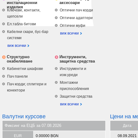
инсталационни
аксесоари
изделия
Ключове, контакти,
Оптични пач корди
щепсели
Оптични адаптери
Ел.табла битови
Оптични муфи
Кабелни скари, бус-бар
виж всички
системи
виж всички
Структурно
Инструменти,
окабеляване
защитна средства
Кабинетни шкафове
Инструменти и
изм.уреди
Пач панели
Монтажни
Пач корди; сплитери и
приспособления
конектори
Защитни средства
виж всички
Валутни курсове
Цени на м
Фиксинг на ЕЦБ за 07.08.2026
Дата
EUR
0.00000 BGN
08.09.2021